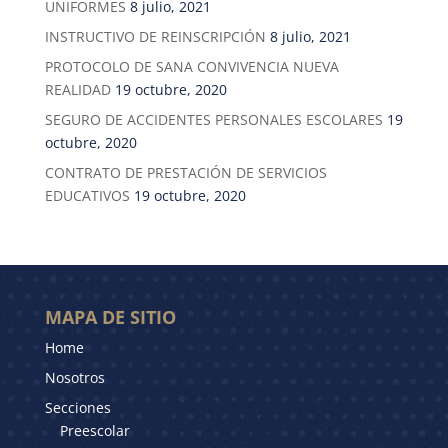
UNIFORMES
8 julio, 2021
INSTRUCTIVO DE REINSCRIPCIÓN
8 julio, 2021
PROTOCOLO DE SANA CONVIVENCIA NUEVA
REALIDAD
19 octubre, 2020
SEGURO DE ACCIDENTES PERSONALES ESCOLARES
19
octubre, 2020
CONTRATO DE PRESTACIÓN DE SERVICIOS
EDUCATIVOS
19 octubre, 2020
MAPA DE SITIO
Home
Nosotros
Secciones
Preescolar