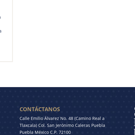
n
a
CONTÁCTANOS
Calle Emilio Álvarez No. 48 (Camino Real a
Tlaxcala) Col. San Jerónimo Caleras Puebla
Puebla México C.P. 72100